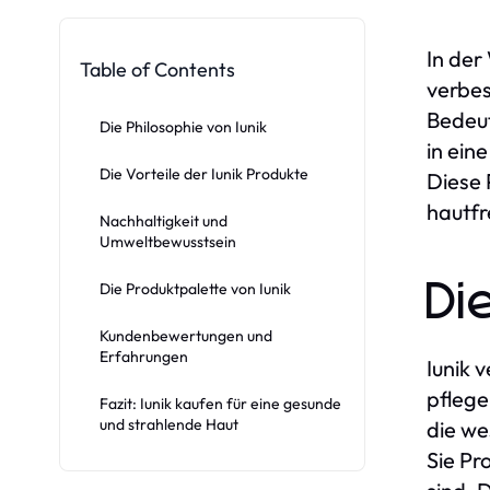
In der
Table of Contents
verbes
Bedeut
Die Philosophie von Iunik
in ein
Die Vorteile der Iunik Produkte
Diese 
hautfr
Nachhaltigkeit und
Umweltbewusstsein
Di
Die Produktpalette von Iunik
Kundenbewertungen und
Erfahrungen
Iunik 
pflege
Fazit: Iunik kaufen für eine gesunde
und strahlende Haut
die we
Sie Pr