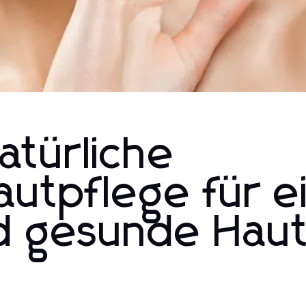
Natürliche
autpflege für e
d gesunde Hau