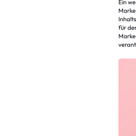
Ein we
Marke 
Inhalt
für de
Marke 
veran