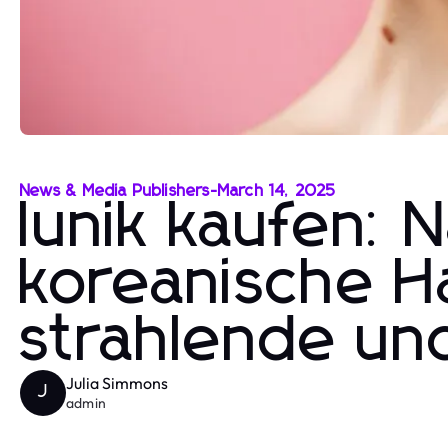
News & Media Publishers
-
March 14, 2025
Iunik kaufen: 
koreanische H
strahlende un
Julia Simmons
J
admin