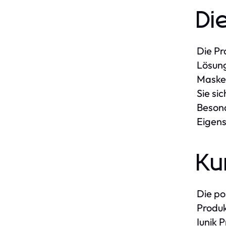
Di
Die Pr
Lösung
Masken
Sie si
Besond
Eigens
Ku
Die po
Produk
Iunik 