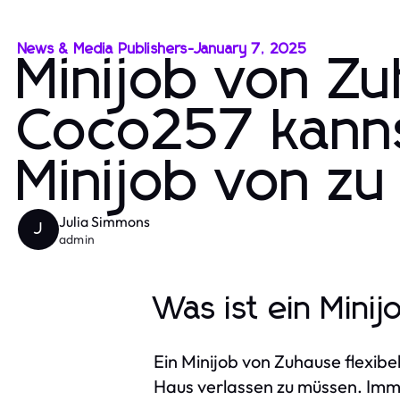
News & Media Publishers
-
January 7, 2025
Minijob von Zu
Coco257 kanns
Minijob von z
Julia Simmons
J
admin
Was ist ein Mini
Ein Minijob von Zuhause flexibe
Haus verlassen zu müssen. Imm