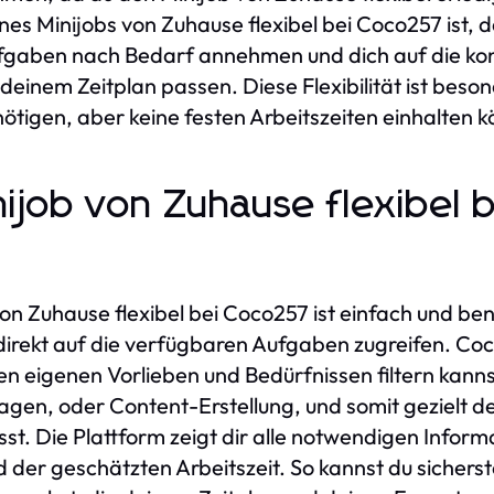
ines Minijobs von Zuhause flexibel bei Coco257 ist, d
fgaben nach Bedarf annehmen und dich auf die kon
einem Zeitplan passen. Diese Flexibilität ist beson
ötigen, aber keine festen Arbeitszeiten einhalten 
nijob von Zuhause flexibel
on Zuhause flexibel bei Coco257 ist einfach und b
 direkt auf die verfügbaren Aufgaben zugreifen. Coco
en eigenen Vorlieben und Bedürfnissen filtern kann
gen, oder Content-Erstellung, und somit gezielt de
sst. Die Plattform zeigt dir alle notwendigen Info
 der geschätzten Arbeitszeit. So kannst du sicherste