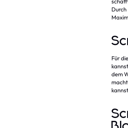
schaff
Durch 
Maxim
Sc
Für di
kannst
dem We
macht 
kannst
Sc
Bl