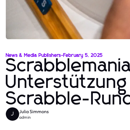
News & Media Publishers
-
February 5, 2025
Scrabblemania
Unterstützung 
Scrabble-Run
Julia Simmons
J
admin