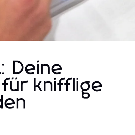
: Deine
für knifflige
den