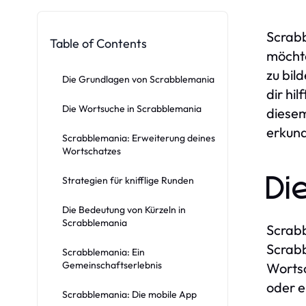
Scrabb
Table of Contents
möchte
zu bil
Die Grundlagen von Scrabblemania
dir hi
Die Wortsuche in Scrabblemania
diesem
erkund
Scrabblemania: Erweiterung deines
Wortschatzes
Di
Strategien für knifflige Runden
Die Bedeutung von Kürzeln in
Scrabblemania
Scrabb
Scrabb
Scrabblemania: Ein
Gemeinschaftserlebnis
Wortsc
oder e
Scrabblemania: Die mobile App