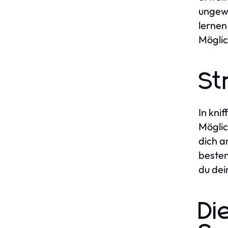
ungewö
lernen
Möglic
St
In kni
Möglic
dich a
besten
du dei
Di