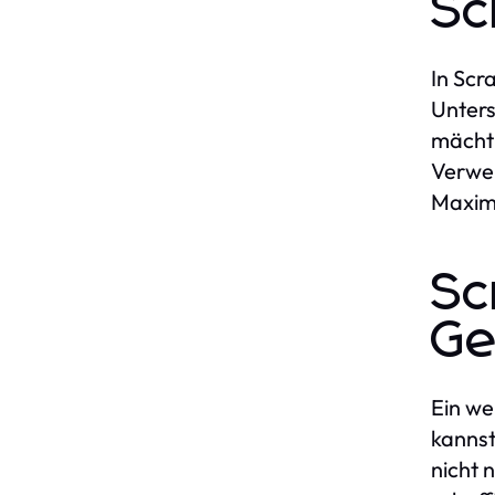
Sc
In Scr
Unters
mächti
Verwen
Maxim
Sc
Ge
Ein we
kannst
nicht 