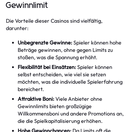
Gewinnlimit
Die Vorteile dieser Casinos sind vielfältig,
darunter:
Unbegrenzte Gewinne:
Spieler können hohe
Beträge gewinnen, ohne gegen Limits zu
stoßen, was die Spannung erhöht.
Flexibilität bei Einsätzen:
Spieler können
selbst entscheiden, wie viel sie setzen
möchten, was die individuelle Spielerfahrung
bereichert.
Attraktive Boni:
Viele Anbieter ohne
Gewinnlimits bieten großzügige
Willkommensboni und andere Promotions an,
die die Spielkapitalisierung erhöhen.
Hohe Gewinnchancen:
Da Limits oft die