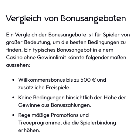
Vergleich von Bonusangeboten
Ein Vergleich der Bonusangebote ist für Spieler von
großer Bedeutung, um die besten Bedingungen zu
finden. Ein typisches Bonusangebot in einem
Casino ohne Gewinnlimit könnte folgendermaßen
aussehen:
Willkommensbonus bis zu 500 € und
zusätzliche Freispiele.
Keine Bedingungen hinsichtlich der Höhe der
Gewinne aus Bonuszahlungen.
Regelmäßige Promotions und
Treueprogramme, die die Spielerbindung
erhöhen.