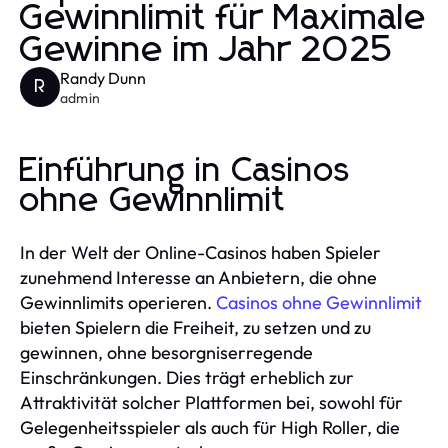
Gewinnlimit für Maximale
Gewinne im Jahr 2025
Randy Dunn
R
admin
Einführung in Casinos
ohne Gewinnlimit
In der Welt der Online-Casinos haben Spieler
zunehmend Interesse an Anbietern, die ohne
Gewinnlimits operieren.
Casinos ohne Gewinnlimit
bieten Spielern die Freiheit, zu setzen und zu
gewinnen, ohne besorgniserregende
Einschränkungen. Dies trägt erheblich zur
Attraktivität solcher Plattformen bei, sowohl für
Gelegenheitsspieler als auch für High Roller, die