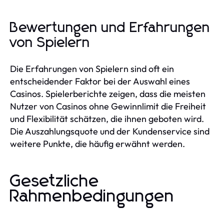
Bewertungen und Erfahrungen
von Spielern
Die Erfahrungen von Spielern sind oft ein
entscheidender Faktor bei der Auswahl eines
Casinos. Spielerberichte zeigen, dass die meisten
Nutzer von Casinos ohne Gewinnlimit die Freiheit
und Flexibilität schätzen, die ihnen geboten wird.
Die Auszahlungsquote und der Kundenservice sind
weitere Punkte, die häufig erwähnt werden.
Gesetzliche
Rahmenbedingungen