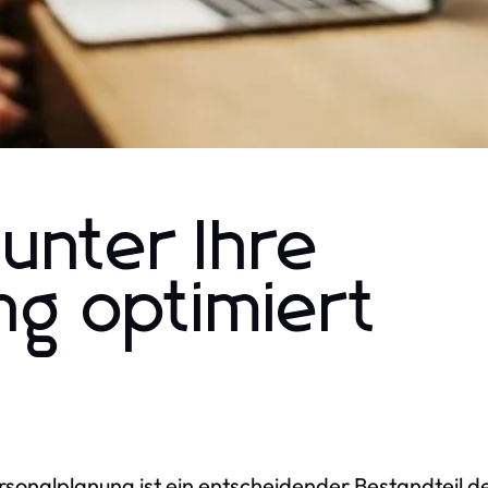
unter Ihre
ng optimiert
rsonalplanung ist ein entscheidender Bestandteil d