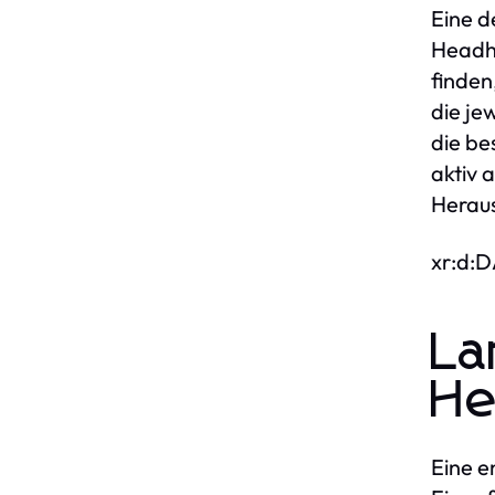
Eine d
Headhu
finden
die je
die be
aktiv 
Herau
xr:d:
La
He
Eine e