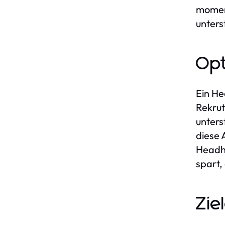
momen
unters
Opt
Ein He
Rekrut
unters
diese 
Headhu
spart,
Zie