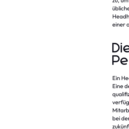
zu, um
üblich
Headhu
einer 
Di
Pe
Ein He
Eine d
qualif
verfüg
Mitarb
bei de
zukünf