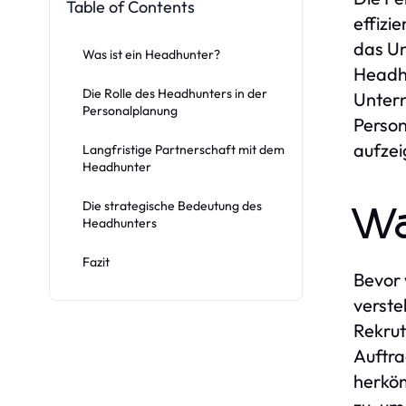
Table of Contents
effizi
das Un
Was ist ein Headhunter?
Headhu
Die Rolle des Headhunters in der
Untern
Personalplanung
Person
aufzei
Langfristige Partnerschaft mit dem
Headhunter
Die strategische Bedeutung des
Wa
Headhunters
Fazit
Bevor 
verste
Rekrut
Auftra
herköm