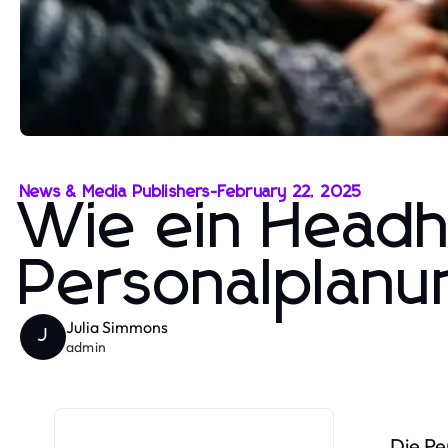
News & Media Publishers
-
February 22, 2025
Wie ein Headh
Personalplanu
Julia Simmons
J
admin
Die Pe