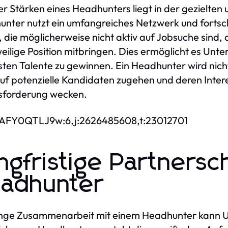
er Stärken eines Headhunters liegt in der gezielten
nter nutzt ein umfangreiches Netzwerk und fortsc
, die möglicherweise nicht aktiv auf Jobsuche sind,
weilige Position mitbringen. Dies ermöglicht es Un
sten Talente zu gewinnen. Ein Headhunter wird ni
auf potenzielle Kandidaten zugehen und deren Inter
sforderung wecken.
DAFY0QTLJ9w:6,j:2626485608,t:23012701
ngfristige Partnersc
adhunter
nge Zusammenarbeit mit einem Headhunter kann Un