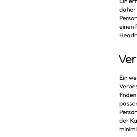
Ein er
daher 
Person
einen 
Headhu
Ver
Ein we
Verbes
finden
passen
Person
der Ka
minimi