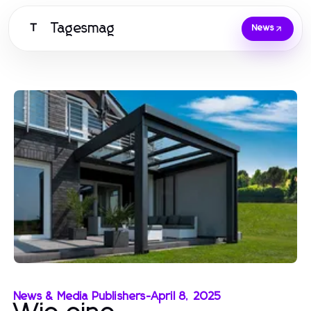
Tagesmag
T
News
News & Media Publishers
-
April 8, 2025